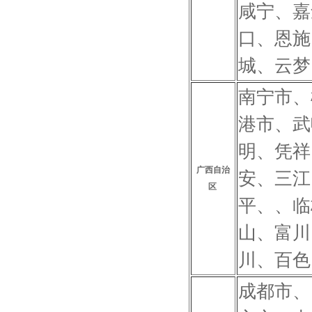
咸宁、嘉
口、恩施
城、云梦
南宁市、
港市、武
明、凭祥
广西自治
安、三江
区
平、、临
山、富川
川、百色
成都市、