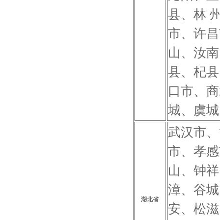
县、林 
市、许昌
山、汝南
县、杞县
口市、商
城、虞城
武汉市、
市、孝感
山、钟祥
漳、谷城
湖北省
安、松滋