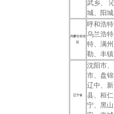
武乡、 
城、阳城
呼和浩特
乌兰浩特
内蒙古自治
特、满州
区
勒、丰镇
沈阳市、
市、盘锦
辽中、新
县、桓仁
辽宁省
宁、黑山