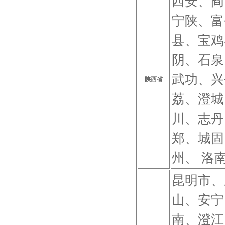
西安、阎
宁陕、富
县、宝鸡
阴、石泉
武功、兴
陕西省
荔、澄城
川、志丹
郑、城固
州、 洛
昆明市、
山、安宁
南、澄江