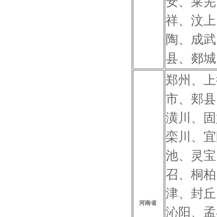
安、莱芜
祥、汶上
陶、成武
县、郯城
郑州、上
市、郏县
潢川、固
栾川、宜
池、灵宝
召、桐柏
津、封丘
河南省
沁阳、孟