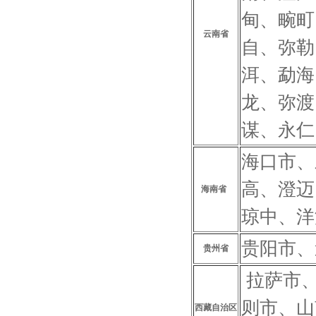
甸、畹町
云南省
自、弥勒
洱、勐海
龙、弥渡
谋、永仁
海口市、
高、澄迈
海南省
琼中、洋
贵阳市、
贵州省
拉萨市、
则市、山
西藏自治区