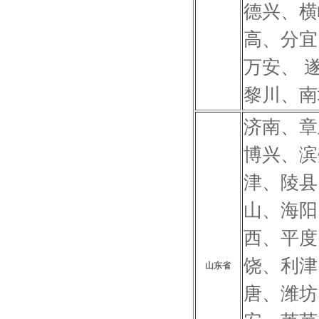
德兴、横
高、分宜
万安、 
黎川、南
济南、章
博兴、滨
津、陵县
山、海阳
西、平度
饶、利津
山东省
唐、潍坊