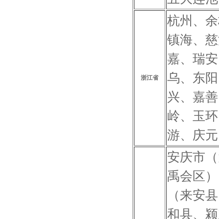
杭州、余
镇海、慈
嘉、瑞安
乌、东阳
浙江省
兴、嘉善
岭、玉环
游、庆元
安庆市（
禹会区）
（来安县
和县、颍