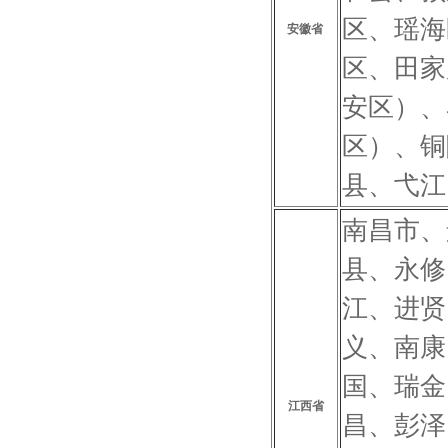
区、瑶海
安徽省
区、田家
安区）、
区）、铜
县、弋江
南昌市、
县、永修
江、进贤
义、南康
国、瑞金
江西省
昌、彭泽