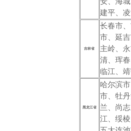
安、海城
建平、凌
长春市、
市、延吉
主岭、永
吉林省
清、珲春
临江、靖
哈尔滨市
市、牡丹
兰、尚志
黑龙江省
江、绥棱
五大连