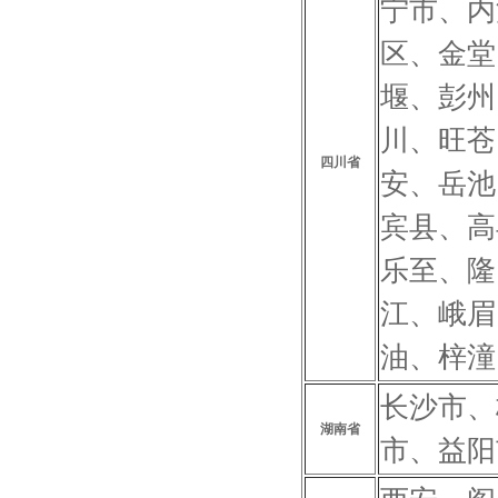
宁市、内
区、金堂
堰、彭州
川、旺苍
四川省
安、岳池
宾县、高
乐至、隆
江、峨眉
油、梓潼
长沙市、
湖南省
市、益阳